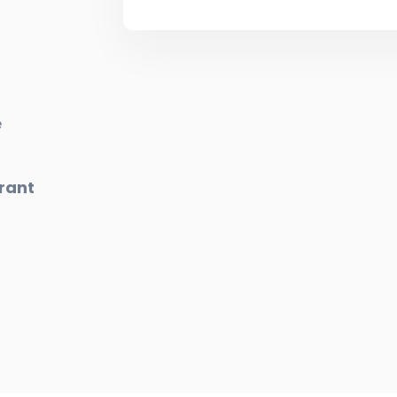
e
rant