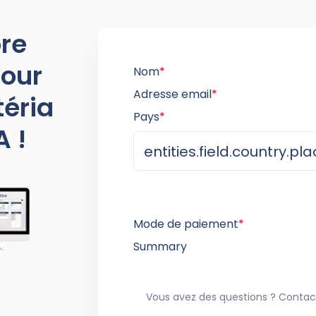
pre
pour
Nom
*
Adresse email
*
téria
Pays
*
A !
Mode de paiement
*
Summary
Vous avez des questions ? Conta