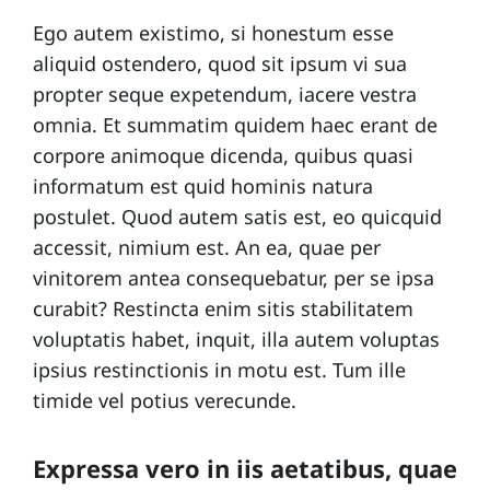
l
Ego autem existimo, si honestum esse
e
aliquid ostendero, quod sit ipsum vi sua
s
propter seque expetendum, iacere vestra
omnia. Et summatim quidem haec erant de
C
corpore animoque dicenda, quibus quasi
o
informatum est quid hominis natura
n
postulet. Quod autem satis est, eo quicquid
t
accessit, nimium est. An ea, quae per
vinitorem antea consequebatur, per se ipsa
a
curabit? Restincta enim sitis stabilitatem
c
voluptatis habet, inquit, illa autem voluptas
t
ipsius restinctionis in motu est. Tum ille
timide vel potius verecunde.
E
q
Expressa vero in iis aetatibus, quae
u