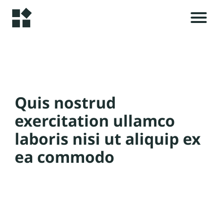
A
c
c
u
i
e
Quis nostrud
il
exercitation ullamco
i
laboris nisi ut aliquip ex
A
ea commodo
l
r
t
i
c